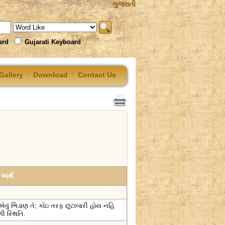
ગુજરાતી
ard
Gujarati Keyboard
Gallery
Download
Contact Us
અર્થ
ું ભિડાણ તે; કોઇ તરફ છૂટાબારી હોય નહિ
ળી સ્થિતિ.