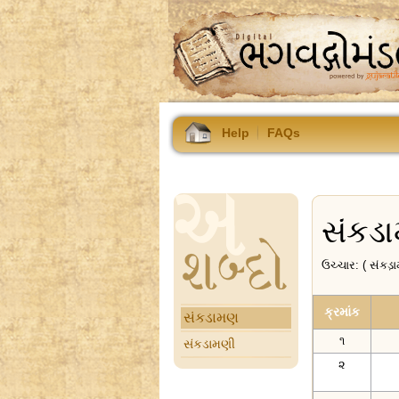
Help
FAQs
સંક
ઉચ્ચાર: ( સંકડ઼
ક્રમાંક
સંકડામણ
૧
સંકડામણી
૨