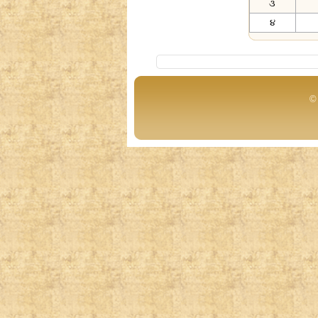
૩
૪
© 