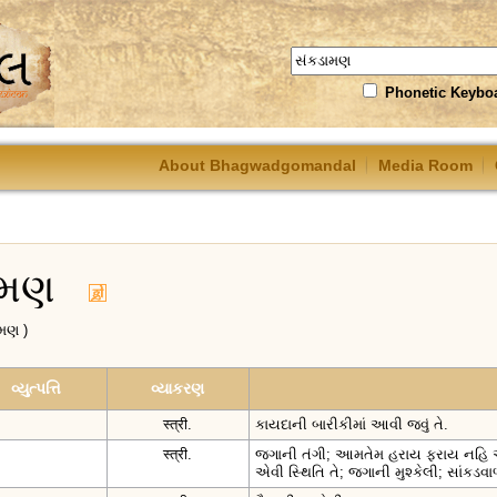
Phonetic Keybo
About Bhagwadgomandal
Media Room
ડામણ
ામણ )
વ્યુત્પત્તિ
વ્યાકરણ
स्त्री.
કાયદાની બારીકીમાં આવી જવું તે.
स्त्री.
જગાની તંગી; આમતેમ હરાય ફરાય નહિ એવ
એવી સ્થિતિ તે; જગાની મુશ્કેલી; સાંકડવા